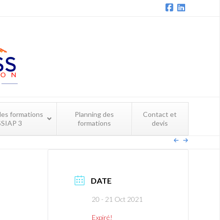
Facebook
LinkedIn
les formations
Planning des
Contact et
SSIAP 3
formations
devis
DATE
20 - 21 Oct 2021
Expiré!