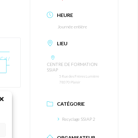
HEURE
Journée entière
LIEU
Cal /
CENTRE DE FORMATION
SSIAP
5 Rue des Frères Lumière
78370 Plaisir
CATÉGORIE
Recyclage SSIAP 2
ORGANISATEUR