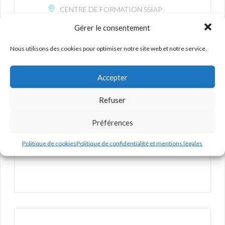
CENTRE DE FORMATION SSIAP
5 Rue des Frères Lumière 78370 Plaisir
Gérer le consentement
Nous utilisons des cookies pour optimiser notre site web et notre service.
CATÉGORIE
Accepter
Formation SSIAP 1
Refuser
ORGANISATEUR
Préférences
TAMARISS FORMATION
Politique de cookies
Politique de confidentialité et mentions légales
TÉLÉPHONE
01 34 59 38 42